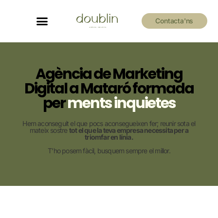
Contacta'ns
Agència de Marketing
Digital a Mataró formada
per
ments inquietes
Hem aconseguit el que pocs aconsegueixen fer; reunir sota el
mateix sostre
tot el que la teva empresa necessita per a
triomfar en línia.
T’ho posem fàcil, busquem sempre el millor.