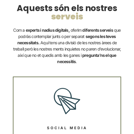
Aquests són els nostres
serveis
Com a
experts i nadius digitals,
oferim
diferents serveis
que
podràs contemplar junts o per separat
segons les teves
necessitats.
Aquí tens una divisió de les nostres àrees de
treball però les nostres ments inquietes no paren d’evolucionar,
així que no et quedis amb les ganes i
pregunta’ns el que
necessitis
.
SOCIAL MEDIA