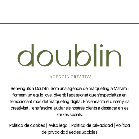
Benvinguts a Doublin! Som una agència de màrqueting a Mataró i
formem un equip jove, divertit i apassionat que s’especialitza en
l’emocionant món del màrqueting digital. Ens encanta el disseny i la
creativitat, i ens fascina ajudar els nostres clients a destacar en les
xarxes socials.
Política d
e cookies
Aviso legal
Política de privacidad
Política
|
|
|
de privacidad Redes Sociales