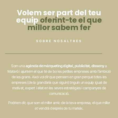
Volem ser part del teu
equip
oferint-te el que
millor sabem fer
SOBRE NOSALTRES
Som una
agència de màrqueting digital, publicitat, disseny
a
Mataró i ajuntem el que té de bo les petites empreses amb l’ambició
de les grans. Això vol dir que pensem en gran perquè totes les
empreses (de la grandària que siguin) tinguin un equip igual de
motivat, expert i aliat en les seves estratègies i campanyes de
comunicació.
Podríem dir, que som el millor amic de la teva empresa, el que millor
et vendrà després de tu mateix.